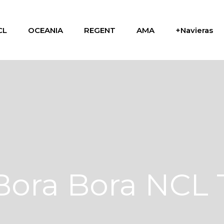
CL
OCEANIA
REGENT
AMA
+Navieras
Bora Bora NCL 