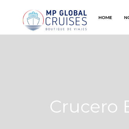
HOME
N
Crucero 