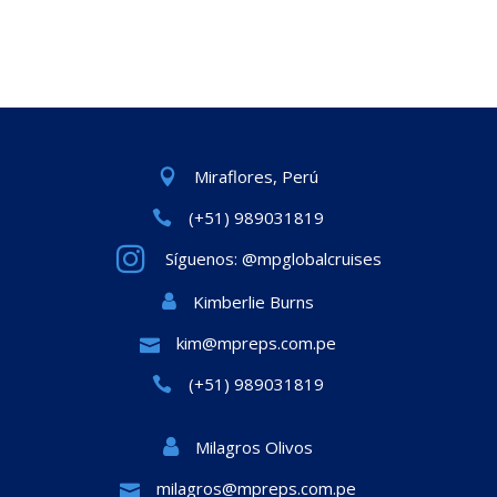
Miraflores, Perú
(+51) 989031819
Síguenos: @mpglobalcruises
Kimberlie Burns
kim@mpreps.com.pe
(+51) 989031819
Milagros Olivos
milagros@mpreps.com.pe