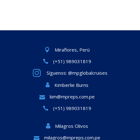
Miraflores, Perú
(+51) 989031819
Síguenos: @mpglobalcruises
Kimberlie Burns
kim@mpreps.com.pe
(+51) 989031819
Milagros Olivos
milagros@mpreps.com.pe