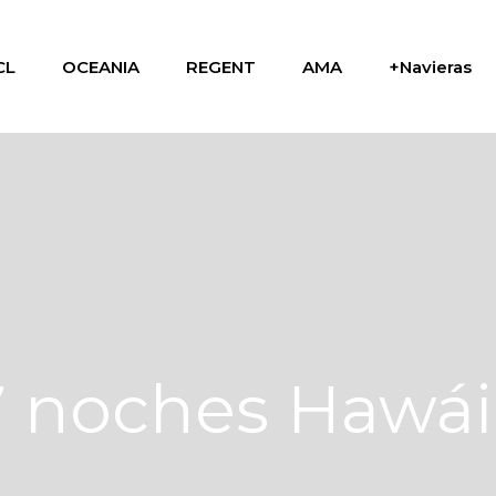
CL
OCEANIA
REGENT
AMA
+Navieras
7 noches Hawái