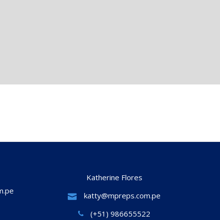
Katherine Flores
m.pe
katty@mpreps.com.pe
(+51) 986655522