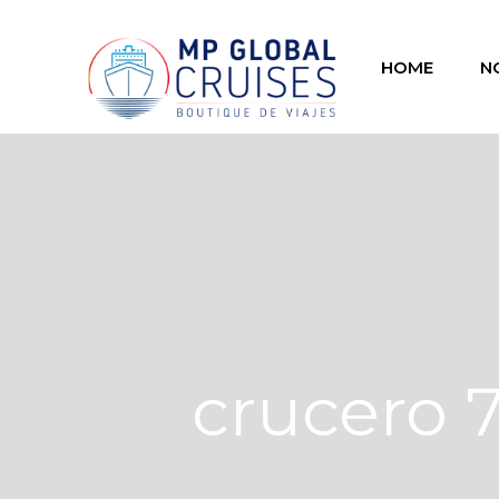
HOME
N
crucero 