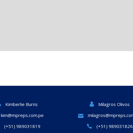
Milagros Olivos
Kimberlie Burns
kim@mpreps.com.pe
milagros@mpreps.co
(+51) 989031819
(+51) 989031826