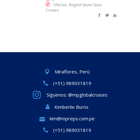
,
Ofertas
Regent Seven Seas
Cruises
Miraflores, Perú
(+51) 989031819
Síguenos: @mpglobalcruises
Kimberlie Burns
kim@mpreps.com.pe
(+51) 989031819