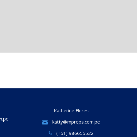
Katherine Flores
m.pe
katty@mpreps.com.pe
(+51) 986655522