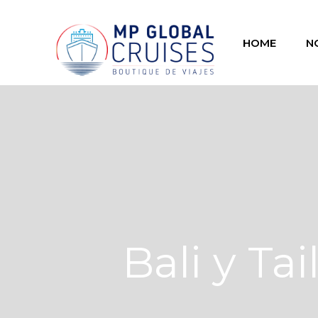
HOME
N
Bali y Ta