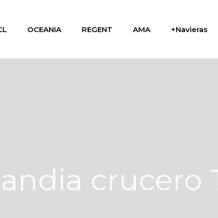
CL
OCEANIA
REGENT
AMA
+Navieras
ilandia crucero