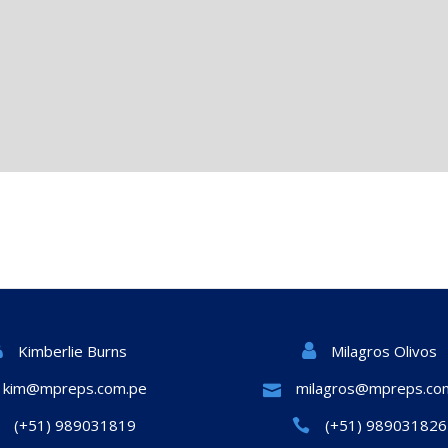
Milagros Olivos
Kimberlie Burns
kim@mpreps.com.pe
milagros@mpreps.co
(+51) 989031819
(+51) 989031826