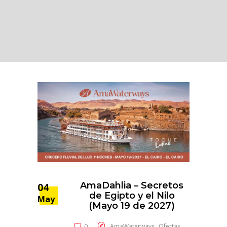
AmaDahlia – Secretos
04
de Egipto y el Nilo
May
(Mayo 19 de 2027)
,
0
AmaWaterways
Ofertas