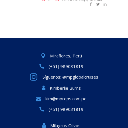
Miraflores, Perú
(+51) 989031819
Síguenos: @mpglobalcruises
Kimberlie Burns
kim@mpreps.com.pe
(+51) 989031819
Milagros Olivos