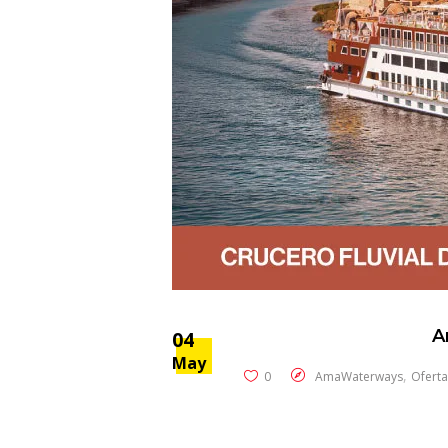
A
04
May
,
0
AmaWaterways
Oferta