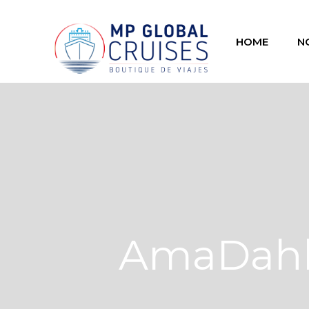
HOME
N
AmaDahli