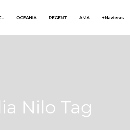
CL
OCEANIA
REGENT
AMA
+Navieras
a Nilo Tag