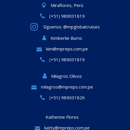
Miraflores, Perú
(+51) 989031819
Síguenos: @mpglobalcruises
Kimberlie Burns
kim@mpreps.com.pe
(+51) 989031819
Milagros Olivos
milagros@mpreps.com.pe
(+51) 989031826
Katherine Flores
katty@mpreps.com.pe