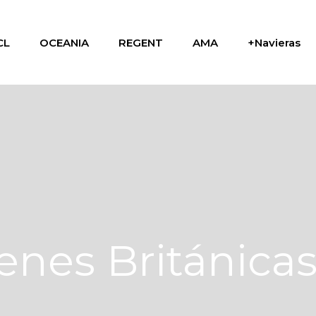
CL
OCEANIA
REGENT
AMA
+Navieras
genes Británica