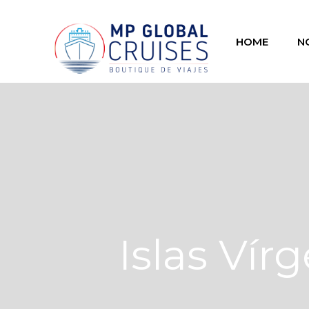
HOME
N
Islas Vír