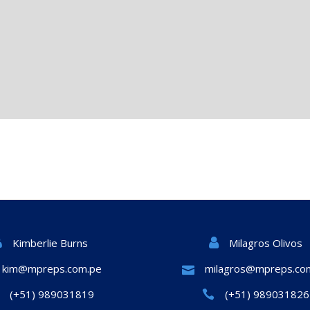
Milagros Olivos
Kimberlie Burns
kim@mpreps.com.pe
milagros@mpreps.co
(+51) 989031819
(+51) 989031826