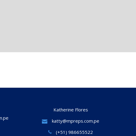
Katherine Flores
m.pe
katty@mpreps.com.pe
(+51) 986655522