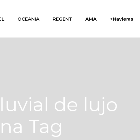
CL
OCEANIA
REGENT
AMA
+Navieras
luvial de lujo
na Tag