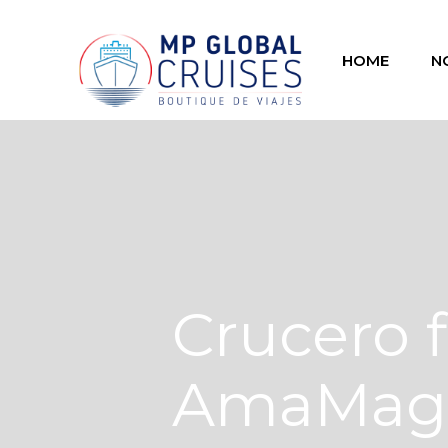
HOME
N
Crucero f
AmaMag