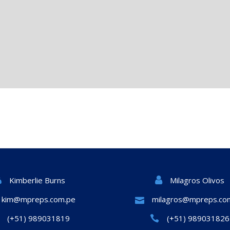
Milagros Olivos
Kimberlie Burns
kim@mpreps.com.pe
milagros@mpreps.co
(+51) 989031819
(+51) 989031826