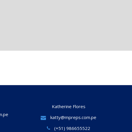
Katherine Flores
m.pe
katty@mpreps.com.pe
(+51) 986655522